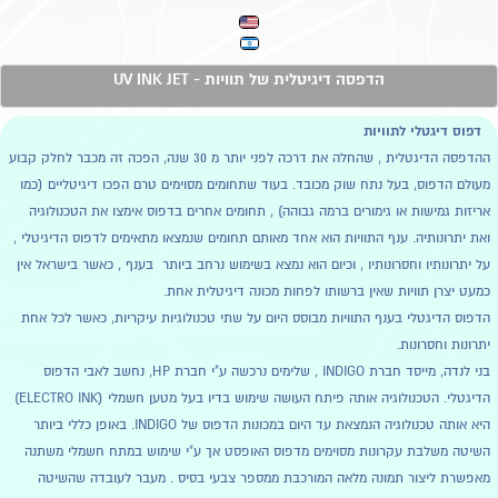
הדפסה דיגיטלית של תוויות - UV INK JET
דפוס דיגטלי לתוויות
ההדפסה הדיגטלית , שהחלה את דרכה לפני יותר מ 30 שנה, הפכה זה מכבר לחלק קבוע
מעולם הדפוס, בעל נתח שוק מכובד. בעוד שתחומים מסוימים טרם הפכו דיגיטליים (כמו
אריזות גמישות או גימורים ברמה גבוהה) , תחומים אחרים בדפוס אימצו את הטכנולוגיה
ואת יתרונותיה. ענף התוויות הוא אחד מאותם תחומים שנמצאו מתאימים לדפוס הדיגיטלי ,
על יתרונותיו וחסרונותיו , וכיום הוא נמצא בשימוש נרחב ביותר בענף , כאשר בישראל אין
כמעט יצרן תוויות שאין ברשותו לפחות מכונה דיגיטלית אחת.
הדפוס הדיגטלי בענף התוויות מבוסס היום על שתי טכנולוגיות עיקריות, כאשר לכל אחת
יתרונות וחסרונות.
בני לנדה, מייסד חברת INDIGO , שלימים נרכשה ע"י חברת HP, נחשב לאבי הדפוס
הדיגטלי. הטכנולוגיה אותה פיתח העושה שימוש בדיו בעל מטען חשמלי (ELECTRO INK)
היא אותה טכנולוגיה הנמצאת עד היום במכונות הדפוס של INDIGO. באופן כללי ביותר
השיטה משלבת עקרונות מסוימים מדפוס האופסט אך ע"י שימוש במתח חשמלי משתנה
מאפשרת ליצור תמונה מלאה המורכבת ממספר צבעי בסיס . מעבר לעובדה שהשיטה