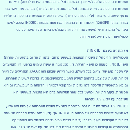
מאפשרת הדפסה מלאה ללא צורך בגלופות (כלומר מהמחשב ישירות לדפוס), היא גם
מאפשרת הדפסה של מידע משתנה (כלומר שונה מתוויות לתוויות) כמו מיספור, זיהוי שמי
או אף עיצוב גרפי שונה (ע"י תוכנות יעודייות). שיטת דפוס זו מאפשרת הדפסה ברזולוציה
גבוהה ביותר (1200DPI). איכות וחדות התמונה המודפסת במכונות INDGIO הפכה לסימן
היכר של החברה והיא למעשה אחד היתרונות הבולטים ביותר של השיטה על פני
טכנולוגיות דפוס דיגיטליות אחרות.
אז מה זה בעצם INK JET ?
הטכנולוגיה הדיגיטלית השנייה הנמצאת בשימוש נרחב (בתוויות אך גם בתעשיות אחרות)
היא INK JET. כשמה כן היא - הזרקת דיו. טכנולוגיה זו עושה שימוש בראשי דיו (המיוצרים
ע"י מספר קטן של יצרנים בכל העולם, כאשר הידוע שבהם הוא XAAR), המזריקים על הנייר
נקודות קטנות של צבע בהתאם למידע המגיע מהמחשב/מכונה. בדומה לשיטות האחרות,
גם כאן מתאפשרת הדפסה ללא גלופות (מהקובץ למכונה), והדפסת מידע משתנה גם היא
אפשרית. בענף התוויות, וכמעט בכל שאר המקומות בהם היא נמצאת בשימוש, היא
משולבת עם ייבוש UV, ונקראת
UV INK JET. טכנולוגיה זו הולכת ומתפחת במרוצת השנים האחרונות אך כיום היא
עדיין
לא מגיעה לאיכות ההדפסה של מכונות ה INDIGO .אך עדיין נותנת יכולת הדפסה מרשימה
לרוב סוגי העבודות בענף, מלבד עבודות ברמת גימור גבוהה במיוחד כמו קוסמטיקה
ופרפומריה או עבודות הדורשות הדפסת טקסט קטן במיוחד. עם זאת יש ל INK JET