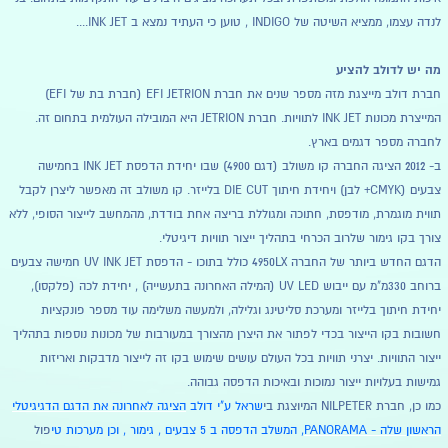
לנדה עצמו, ממציא השיטה של INDIGO , טוען כי העתיד נמצא ב INK JET....
מה יש לדולב להציע
חברת דולב מייצגת מזה מספר שנים את חברת EFI JETRION (חברת בת של EFI)
המייצרת מכונות INK JET לתוויות. חברת JETRION היא המובילה העולמית בתחום זה.
לחברה מספר דגמים בארץ.
ב- 2012 הציגה החברה קו משולב (דגם 4900) שבו יחידת הדפסת INK JET בחמישה
צבעים (CMYK+ לבן) ויחידת חיתוך DIE CUT בלייזר. קו משולב זה מאפשר ליצרן לקבל
תווית מוגמרת, מודפסת, חתוכה ומגוללת בריצה אחת בודדת, מהמחשב לייצור הסופי, ללא
צורך בקו גימור שלרוב הכרחי בתהליך ייצור תוויות דיגיטלי.
הדגם החדש ביותר של החברה 4950LX כולל בתוכו - הדפסת UV INK JET חמישה צבעים
ברוחב 330מ"מ עם ייבוש UV LED (המילה האחרונה בתעשייה) , יחידת לכה (פלקסו),
יחידת חיתוך בלייזר ומערכת סליטינג וגלילה, ולמעשה משלימה עוד מספר פונקציות
חשובות בקו הייצור בכדי לפתור את היצרן מהצורך במעורבות של מכונות נוספות בתהליך
ייצור התוויות. יצרני תוויות בכל העולם עושים שימוש בקו זה לייצור מדבקות ואריזות
גמישות בעלויות ייצור נמוכות ובאיכות הדפסה גבוהה.
כמו כן, חברת NILPETER המיוצגת בי
שראל ע"י דולב
הציגה לאחרונה את הדגם הדגיגיטלי
הראשון שלה - PANORAMA,
המשלב הדפסה ב 5 צבעים , גימור , וכן מערכות טי
פול