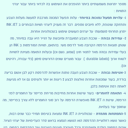
מספר יתרונות משמעותיים ביותר ההופכים את השימוש בה לכדאי ביותר עבור יצרני
התוויות :
עלויות תפעול נמוכות במיוחד
1-
- עלות תפעול המכונה מורכבת למעשה מעלות הצבע
ותחזוקה שוטפת, ללא חיובים נוספים. דבר זה מעניק ליצרני תוויות הבוחרים ב INK JET
יתרון תחרותי
משמעותי
על יצרנים העושים שימוש בטכנולוגיות אחרות.
עמידות גבוהה
2-
- שכבת הצבע המועברת ומיובשת על הנייר היא עבה במיוחד, מה
שנותן תוצאת הדפסה הקרובה מאד לדפוס משי. בהתאם, תוויות המודפסות ב INK הן
בעלי עמידות גבוהה מאד לתנאי חוץ (שמש, גשם וכו) ובעלות התאמה מצוינת לתוויות
לטווח ארוך (durable labels
) עבור מוצרים שונים הדורשים סימון (כלי עבודה, רהיטים
וכו).
אטימות גבוהה -
3-
שכבת הצבע
העבה נותנת אפשרות להדפסת רקע לבן אטום בריצה
בודדת, בעוד שמכונות אחרות נאלצות לבצע 2 ריצות או יותר ולעיתים גם אז לא מגיעות
לאותה רמת אטימות בלבן.
התאמה לחומרים-
4-
בעוד שיטות אחרות מחייבות מריחת פריימר על החומרים לפני
הדפסה, שיטת ה INK JET מאפשרת הדפסה על רוב סוגי החומרים ללא צורך בפריימר, מה
שחוסך עוד בעלויות.
התפתחות מתמדת
5-
- טכנולוגיית ה INK JET נמצאת בטיפוס תמידי כבר שנים רבות,
כאשר נושא רזולוציית ההדפסה הוא הנושא הנמצא בראש סדר העדיפויות של יצרני הציוד.
איכות התמונה הולכת ומשתפרת ובכל תערוכה מציגים היצרנים עוד התקדמות בתחום. בני