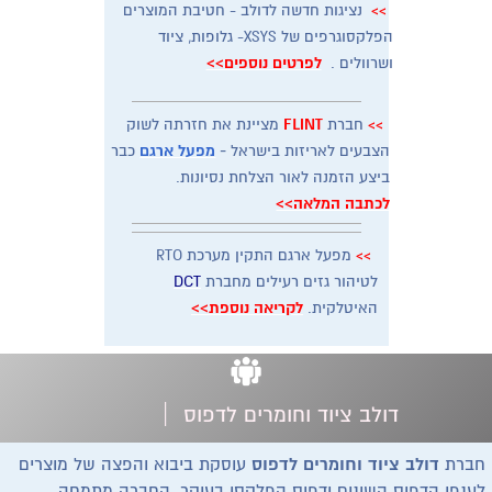
נציגות חדשה לדולב - חטיבת המוצרים
>>
הפלקסוגרפים של XSYS- גלופות, ציוד
ושרוולים .
לפרטים נוספים>>
חברת
FLINT
מציינת את חזרתה לשוק
>>
הצבעים לאריזות בישראל
-
מפעל ארגם
כבר
ביצע הזמנה לאור הצלחת נסיונות.
לכתבה המלאה>>
מפעל ארגם התקין מערכת RTO
>>
לטיהור גזים רעילים מחברת
DCT
האיטלקית.
לקריאה נוספת>>
|
דולב ציוד וחומרים לדפוס
​חברת
דולב ציוד וחומרים לדפוס
עוסקת ביבוא והפצה של מוצרים
לענפי הדפוס השונים ודפוס הפלקסו בעיקר. החברה מתמחה