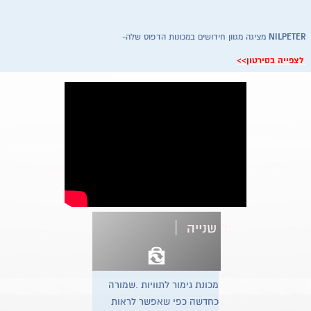
NILPETER
מציגה מגוון חידושים במכונות הדפוס שלה-
לצפייה בסירטון>>
FLINT
מציגה - מערכת לייצור גלופות בשיטה טרמית - ללא סולבנטים
המערכת שהוצגה לאחרונה בתערוכת התוויות בבריסל, מציעה הפחתה ניכרת בעלויות ייצור ה
כל שימוש בסולבנטים או נוזל שטיפה אחר, וללא התפשרות על איכות הגלופה .
לצפייה בסירטון>>
|
יד שנייה
מכונת גימור לתוויות .שמורה
FLEXO-WASH - מכונה לניקוי אנילוקסים בלייזר
כחדשה כפי שאפשר לראות
לאחר שנים של מחקר ופיתוח, יצרנית הציוד המובילה בעולם לניקוי אנילוקסי